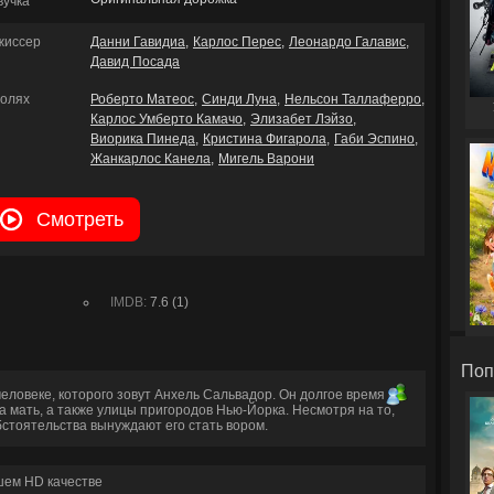
вучка
жиссер
Данни Гавидиа
Карлос Перес
Леонардо Галавис
Давид Посада
ролях
Роберто Матеос
Синди Луна
Нельсон Таллаферро
Карлос Умберто Камачо
Элизабет Лэйзо
Виорика Пинеда
Кристина Фигарола
Габи Эспино
Жанкарлос Канела
Мигель Варони
Смотреть
IMDB:
7.6 (1)
Поп
еловеке, которого зовут Анхель Сальвадор. Он долгое время не
а мать, а также улицы пригородов Нью-Йорка. Несмотря на то,
бстоятельства вынуждают его стать вором.
шем HD качестве