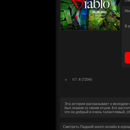
Оз
Ре
В 
КП:
8 (7204)
Эта история рассказывает о молодом ч
был знаком со своим отцом. Его растил
что он добрый и очень талантливый, о
Смотреть Падший ангел онлайн в хоро