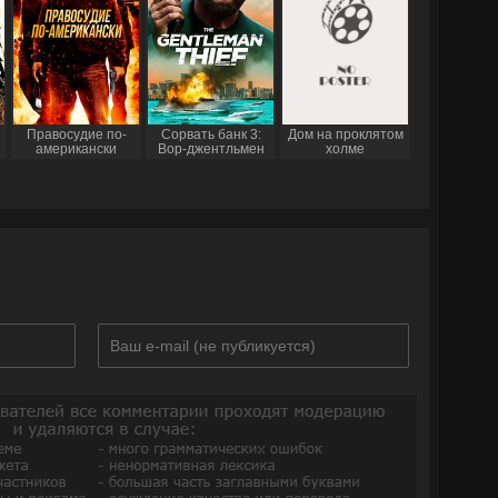
Правосудие по-
Сорвать банк 3:
Дом на проклятом
американски
Вор-джентльмен
холме