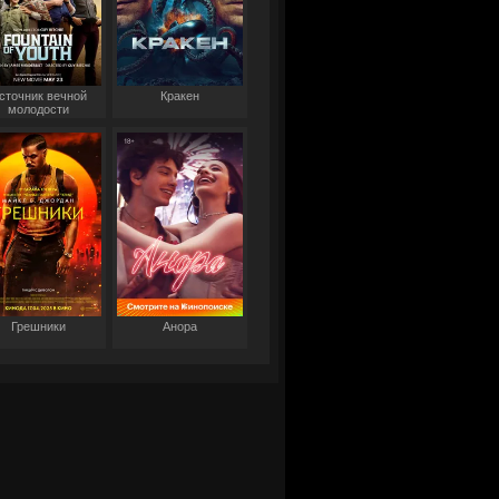
сточник вечной
Кракен
молодости
Грешники
Анора