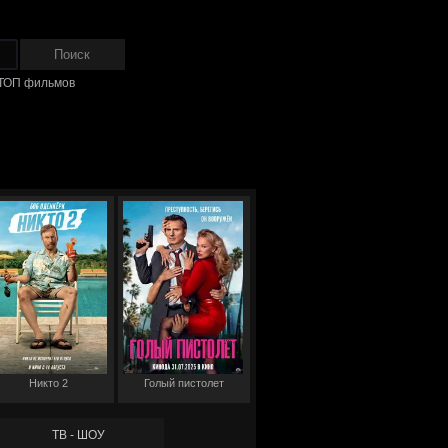
ТОП фильмов
Никто 2
Голый пистолет
ТВ - ШОУ