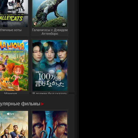
Уличные коты
Галапагосы с Дэвидом
Аттенборо
Манюня
Я должен был сказать
это миллион раз
улярные фильмы