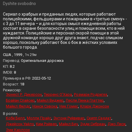
Dyshite svobodno
Сериал о храбрых и преданных людях, которые работают
полицейскими, фельдшерами и пожарными в «третью смену» -
с 3 до 11 вечера – и для которых смысл ежедневной работы
состоит в охране безопасности улиц и помощи всем, кто в ней
нуждается. Полицейские и персонал скорой помощи в этой
дружной команде хорошо друг друга знают, подчас слишком
хорошо, поскольку работают бок о бок в жёстких условиях
большого города.
США , 1999 ,
1ч 29м
Перевод:
Оригинальная дорожка
KП:
8.2
IMDB:
8
Премьера в РФ:
2022-05-12
Возраст:
18
Режиссер:
Эрнест Р. Дикерсон
Терренс О’Хара
Розмари Родригез
Брайан Спайсер
Майкл Виджер
Лесли Линка Глаттер
Майкл Филдс
Нэнси Сэвока
Ник Гомес
Кларк Джонсон
В ролях:
Коби Белл
Молли Прайс
Энтони Руйвивар
Скипп Саддат
Джейсон Уайлз
Ким Рэйвер
Майкл Бич
Эдди Сибриан
Джо Лиси
Эми Карлсон