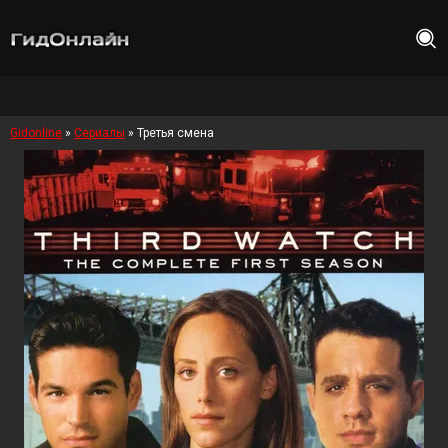
Gidonline
»
Сериалы
» Третья смена