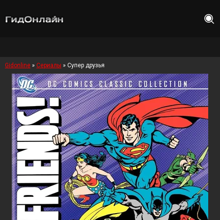
Gidonline
»
Сериалы
» Супер друзья