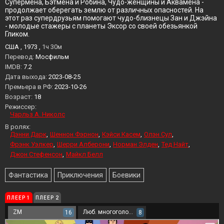
Супермена, Бэтмена и Робина, Чудо-женщины и Аквамена -
продолжает оберегать землю от различных опасностей. На
этот раз супердрузьям помогают чудо-близнецы Зан и Джэйна
- молодые стажеры с планеты Эксор со своей обезьянкой
Гликом.
США , 1973 ,
1ч 30м
Перевод:
Мосфильм
IMDB:
7.2
Дата выхода:
2023-08-25
Премьера в РФ:
2023-10-26
Возраст:
18
Режиссер:
Чарльз А. Николс
В ролях:
Дэнни Дарк
Шеннон Фэрнон
Кэйси Касем
Олэн Сул
Фрэнк Уэлкер
Шерри Алберони
Норман Элден
Тед Найт
Джон Стефенсон
Майкл Белл
Фантастика
Приключения
Боевики
ПЛЕЕР 1
ПЛЕЕР 2
ZM
Люб. многоголосый
16
8