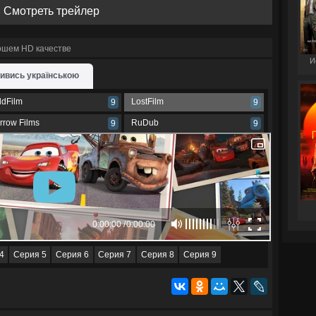
Смотреть трейлер
рошем HD качестве
И
ивись українською
ldFilm
LostFilm
9
9
arrow Films
RuDub
9
9
4
Серия 5
Серия 6
Серия 7
Серия 8
Серия 9