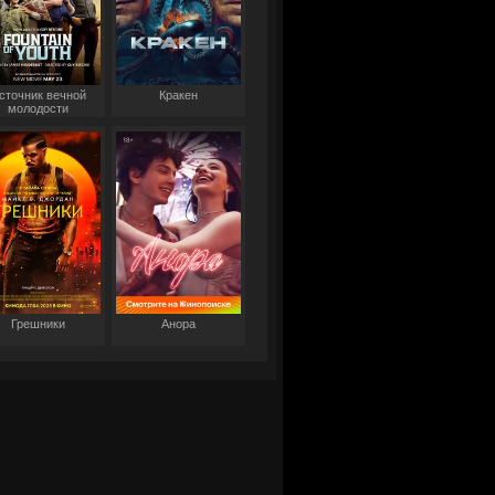
сточник вечной
Кракен
молодости
Грешники
Анора