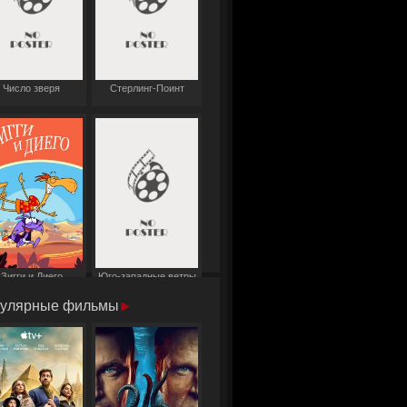
Число зверя
Стерлинг-Поинт
Зигги и Диего
Юго-западные ветры
улярные фильмы