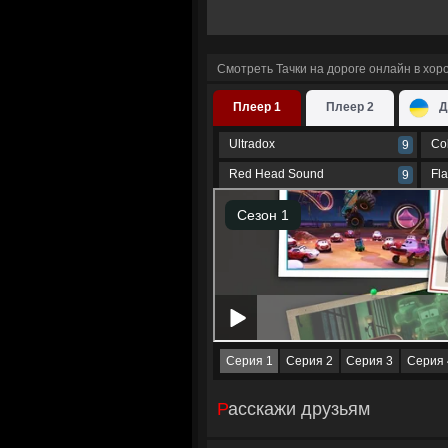
Смотреть Тачки на дороге онлайн в хо
Плеер 1
Плеер 2
Д
Ultradox
Co
9
Red Head Sound
Fl
9
Серия 1
Серия 2
Серия 3
Серия 
Расскажи друзьям