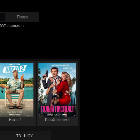
ТОП фильмов
Никто 2
Голый пистолет
ТВ - ШОУ