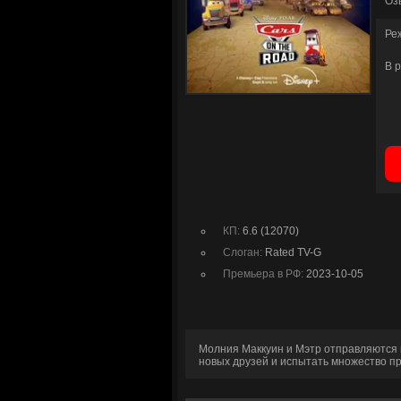
Оз
Ре
В 
КП:
6.6 (12070)
Слоган:
Rated TV-G
Премьера в РФ:
2023-10-05
Молния Маккуин и Мэтр отправляются 
новых друзей и испытать множество п