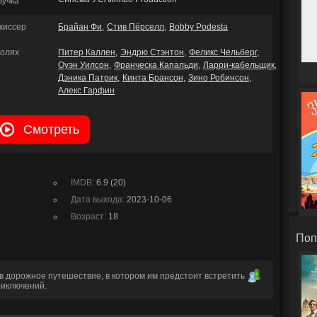
вучка
жиссер
Брайан Фи
Стив Пёрселл
Bobby Podesta
ролях
Питер Каллен
Эндрю Стэнтон
Феликс Чельберг
Оуэн Уилсон
Франческа Капальди
Ларри-кабельщик
Дэника Патрик
Кинта Брансон
Зино Робинсон
Алекс Гарфин
Смотреть
IMDB:
6.9 (20)
Дата выхода:
2023-10-06
Возраст:
18
Поп
в дорожное путешествие, в котором им предстоит встретить
риключений.