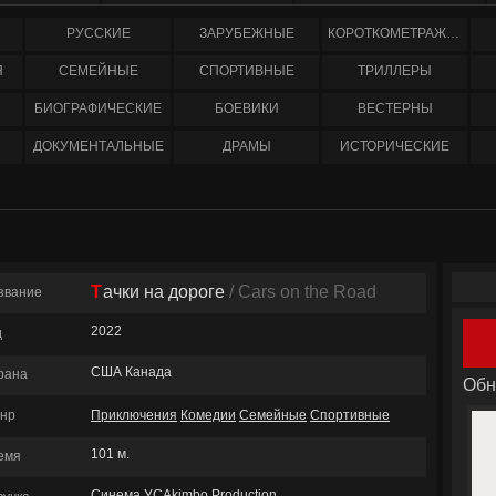
РУССКИЕ
ЗАРУБЕЖНЫЕ
КОРОТКОМЕТРАЖНЫЕ
Я
СЕМЕЙНЫЕ
СПОРТИВНЫЕ
ТРИЛЛЕРЫ
БИОГРАФИЧЕСКИЕ
БОЕВИКИ
ВЕСТЕРНЫ
ДОКУМЕНТАЛЬНЫЕ
ДРАМЫ
ИСТОРИЧЕСКИЕ
Тачки на дороге
/ Cars on the Road
звание
2022
д
США Канада
рана
Обн
нр
Приключения
Комедии
Семейные
Спортивные
101 м.
емя
Синема УСAkimbo Production