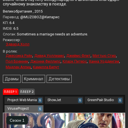
случайному знакомству в поезде.
Великобритания , 2015
Перевод:
@MUZOBOZ@Кипарис
KП:
6.4
IMDB:
6.5
Слоган:
Sometimes a marriage needs an adventure.
Режиссер:
Эдвард Холл
В ролях:
Джессика Рэйн
Дэвид Уоллиамс
Джеймс Флит
Мэттью Стир
Пол Бреннен
Джонни Филлипс
Кларк Питерс
Ханна Уоддингэм
Мадлен Аппиа
Камилла Бипут
Драмы
Криминал
Детективы
ПЛЕЕР 1
ПЛЕЕР 2
Project Web Mania
ShowJet
GreenРай Studio
6
6
6
ViruseProject
6