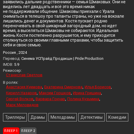
заявились дальние родственники — семья Шмаковых. Они не
виделись лет двадцать и всё это время никак
не поддерживали общение. Шмаковы приехали с Урала
сниматься в телешоу про таланты страны, но уже на вокзале
лишились денег и документов. Костя пускает родню
переночевать в свой шикарный загородный дом, но идет
время, а выселяться Шмаковы не собираются. Идеальная
жизнь Кости постепенно разрушается, и ему приходится
столкнуться со своими главными страхами, чтобы защитить
себя и свою семью.
Россия , 2024
Перевод:
Синема УСПрайд Продакшн | Pride Production
IMDB:
5.9
Режиссер:
Станислав Светлов
В ролях:
Анастасия Куимова
Екатерина Смирнова
Илья Борисов
Кирилл Назаров
Максим Горшков
Ирина Гришина
Сергей Волков
Варвара Гончар
Полина Кузьмина
Марк Миловидов
Триллеры
Драмы
Мелодрамы
Детективы
Комедии
ПЛЕЕР 1
ПЛЕЕР 2