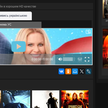
йн в хорошем HD качестве
ивись українською
И
нема УС