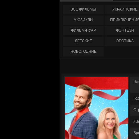
ФИЛЬМЫ
УКРАИНCКИЕ
МЮЗИКЛЫ
ПРИКЛЮЧЕНИ
ФИЛЬМ-НУАР
ФЭНТЕЗИ
ДЕТСКИЕ
ЭРОТИКА
НОВОГОДНИЕ
На
Го
Ст
Жа
Вр