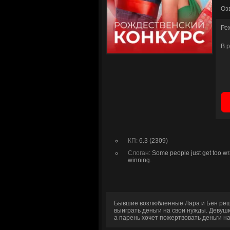
Оз
Ре
В 
КП:
6.3 (2309)
Слоган:
Some people just get too w
winning.
Бывшие возлюбленные Лара и Бен реши
выиграть деньги на свои нужды. Девуш
а парень хочет пожертвовать деньги на