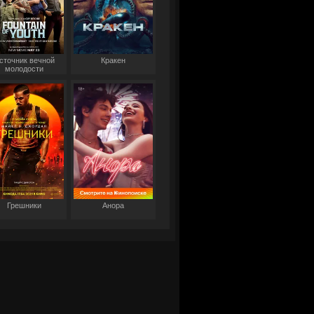
сточник вечной
Кракен
молодости
Грешники
Анора