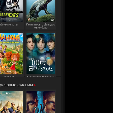
Уличные коты
Галапагосы с Дэвидом
Аттенборо
Манюня
Я должен был сказать
это миллион раз
улярные фильмы