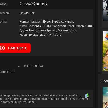
Синема УСКипарис
вучка
жиссер
Паула Эль
ролях
Кендес Камерон Буре
Барбара Нивен
Джон Бразертон
Б.Дж. Харрисон
Дженнифер Хиггин
Дорон Белл
Кинэн Трэйси
Matteus Lunot
Невин Буркхолдер
Tavia Cervi
Смотреть
IMDB:
5.8 (34)
rapped up in
Поп
ли принять участие в рождественском конкурсе, чтобы
ке необходимо спасти дом престарелых, который любит её мать,
 спортивный центр. Весь...