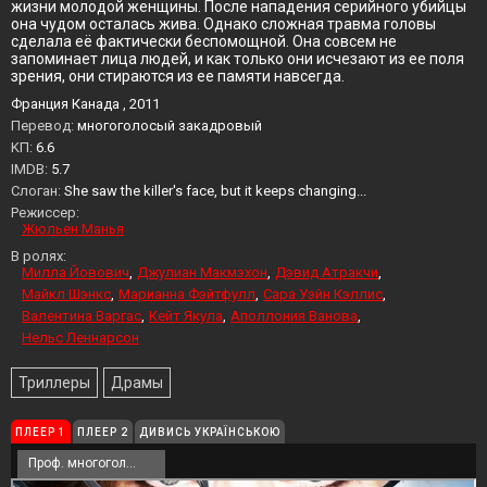
жизни молодой женщины. После нападения серийного убийцы
она чудом осталась жива. Однако сложная травма головы
сделала её фактически беспомощной. Она совсем не
запоминает лица людей, и как только они исчезают из ее поля
зрения, они стираются из ее памяти навсегда.
Франция Канада , 2011
Перевод:
многоголосый закадровый
KП:
6.6
IMDB:
5.7
Слоган:
She saw the killer's face, but it keeps changing...
Режиссер:
Жюльен Манья
В ролях:
Милла Йовович
Джулиан Макмэхон
Дэвид Атракчи
Майкл Шэнкс
Марианна Фэйтфулл
Сара Уэйн Кэллис
Валентина Варгас
Кейт Якула
Аполлония Ванова
Нельс Леннарсон
Триллеры
Драмы
ПЛЕЕР 1
ПЛЕЕР 2
ДИВИСЬ УКРАЇНСЬКОЮ
Проф. многоголосый